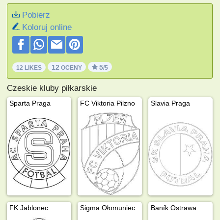
Pobierz
Koloruj online
12
5
12 LIKES
OCENY
/5
Czeskie kluby piłkarskie
Sparta Praga
FC Viktoria Pilzno
Slavia Praga
FK Jablonec
Sigma Ołomuniec
Baník Ostrawa