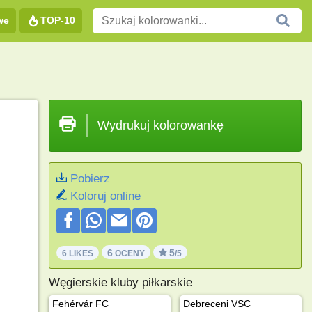
we
TOP-10
Wydrukuj kolorowankę
Pobierz
Koloruj online
6
5
6 LIKES
OCENY
/5
Węgierskie kluby piłkarskie
Fehérvár FC
Debreceni VSC