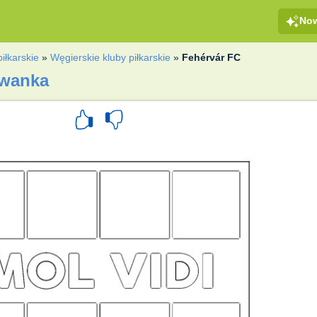
No
piłkarskie
»
Węgierskie kluby piłkarskie
»
Fehérvár FC
owanka