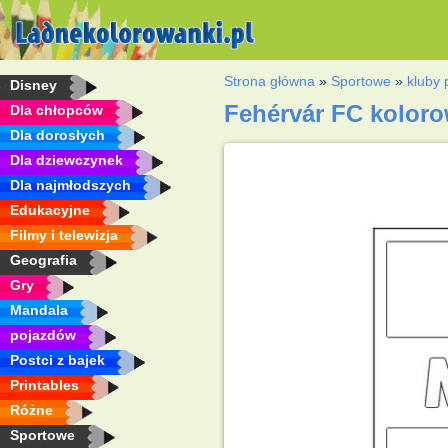
Strona główna
»
Sportowe
»
kluby 
Disney
Fehérvár FC kolor
Dla chłopców
Dla dorosłych
Dla dziewczynek
Dla najmłodszych
Edukacyjne
Filmy i telewizja
Geografia
Gry
Mandala
pojazdów
Postci z bajek
Printables
Różne
Sportowe