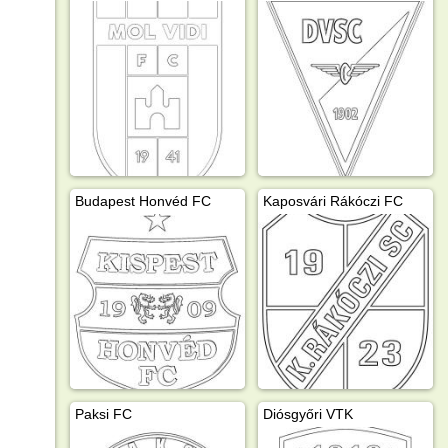
Budapest Honvéd FC
Kaposvári Rákóczi FC
Paksi FC
Diósgyőri VTK