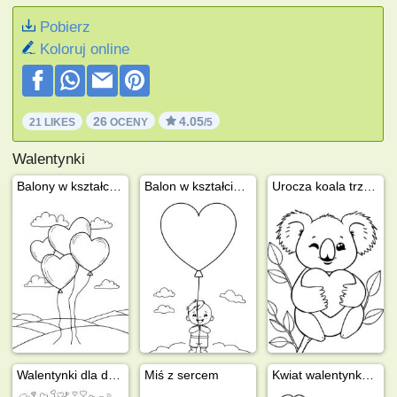
Pobierz
Koloruj online
26
4.05
21 LIKES
OCENY
/5
Walentynki
Balony w kształcie serca na niebie
Balon w kształcie serca
Urocza koala trzymająca serce
Walentynki dla dorosłych
Miś z sercem
Kwiat walentynkowy