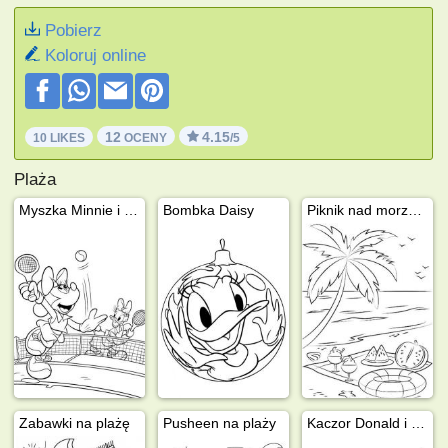
Pobierz
Koloruj online
12
4.15
10 LIKES
OCENY
/5
Plaża
Myszka Minnie i Daisy grają w tenisa
Bombka Daisy
Piknik nad morzem
Zabawki na plażę
Pusheen na plaży
Kaczor Donald i Kaczka Daisy