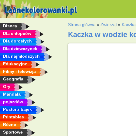
Strona główna
»
Zwierząt
»
Kaczka
Disney
Kaczka w wodzie k
Dla chłopców
Dla dorosłych
Dla dziewczynek
Dla najmłodszych
Edukacyjne
Filmy i telewizja
Geografia
Gry
Mandala
pojazdów
Postci z bajek
Printables
Różne
Sportowe