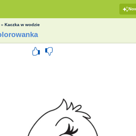
No
»
Kaczka w wodzie
olorowanka