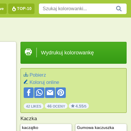
we
TOP-10
Wydrukuj kolorowankę
Pobierz
Koloruj online
46
4.55
42 LIKES
OCENY
/5
Kaczka
kaczątko
Gumowa kaczuszka