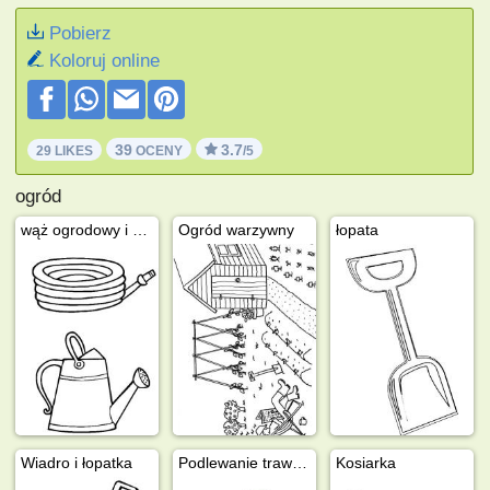
Pobierz
Koloruj online
39
3.7
29 LIKES
OCENY
/5
ogród
wąż ogrodowy i konewka
Ogród warzywny
łopata
Wiadro i łopatka
Podlewanie trawnika
Kosiarka