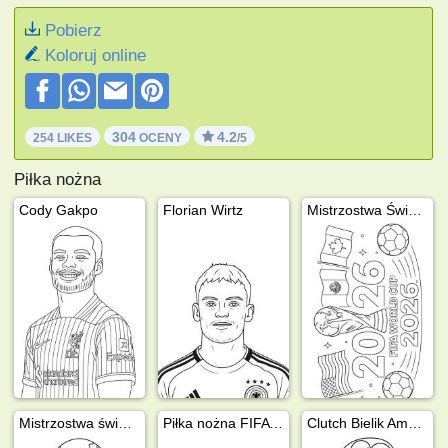
Pobierz
Koloruj online
304
4.2
254 LIKES
OCENY
/5
Piłka nożna
Cody Gakpo
Florian Wirtz
Mistrzostwa Świata w Piłce Nożnej 2026
Mistrzostwa świata FIFA 2026
Piłka nożna FIFA Mistrzostwa Świata 2026
Clutch Bielik Amerykański (Maskotka Mistrzostw Świata 2026)