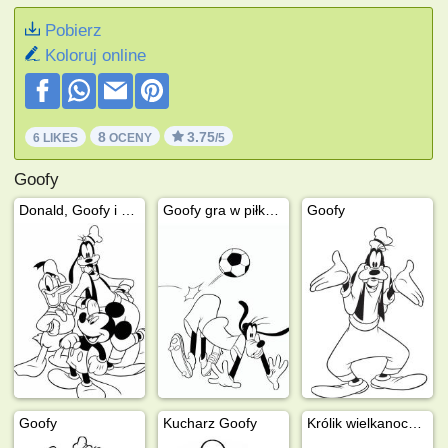
Pobierz
Koloruj online
8
3.75
6 LIKES
OCENY
/5
Goofy
Donald, Goofy i Mickey
Goofy gra w piłkę nożną
Goofy
Goofy
Kucharz Goofy
Królik wielkanocny Goofy