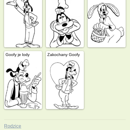
Goofy je lody
Zakochany Goofy
Rodzice