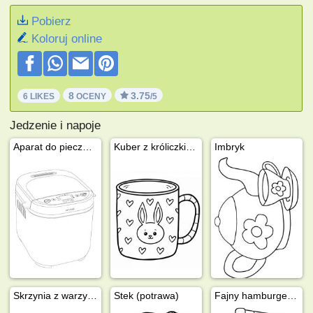
Pobierz
Koloruj online
8
3.75
6 LIKES
OCENY
/5
Jedzenie i napoje
Aparat do pieczenia chleba
Kuber z króliczkiem
Imbryk
Skrzynia z warzywami
Stek (potrawa)
Fajny hamburger i kawa