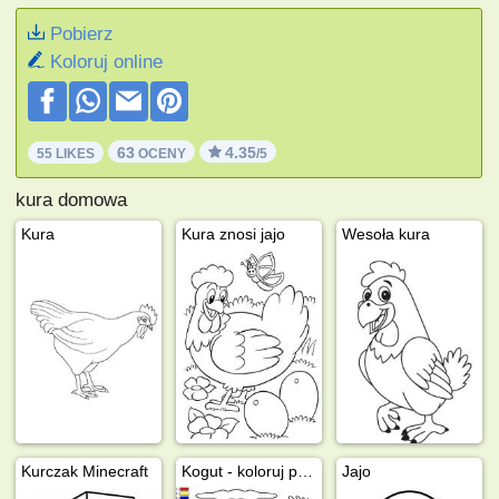
Pobierz
Koloruj online
63
4.35
55 LIKES
OCENY
/5
kura domowa
Kura
Kura znosi jajo
Wesoła kura
Kurczak Minecraft
Kogut - koloruj po numerze
Jajo