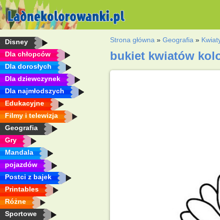
Strona główna
»
Geografia
»
Kwiat
Disney
bukiet kwiatów ko
Dla chłopców
Dla dorosłych
Dla dziewczynek
Dla najmłodszych
Edukacyjne
Filmy i telewizja
Geografia
Gry
Mandala
pojazdów
Postci z bajek
Printables
Różne
Sportowe