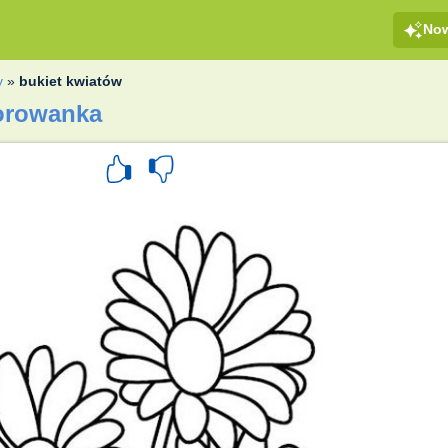
No
y
»
bukiet kwiatów
lorowanka