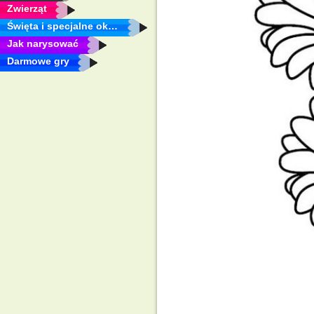
Zwierząt
Święta i specjalne okazje
Jak narysować
Darmowe gry