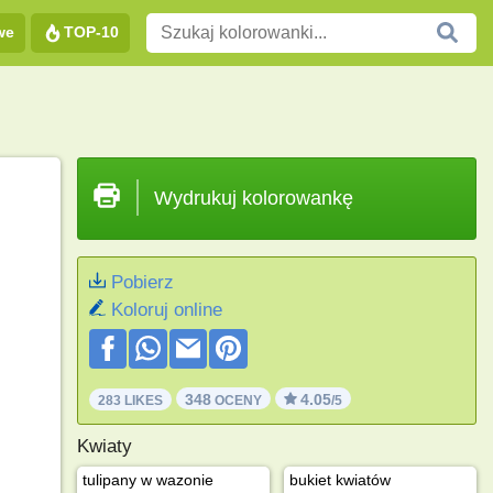
we
TOP-10
Wydrukuj kolorowankę
Pobierz
Koloruj online
348
4.05
283 LIKES
OCENY
/5
Kwiaty
tulipany w wazonie
bukiet kwiatów