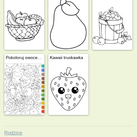
Pokoloruj owoce po numerze
Kawaii truskawka
Rodzice