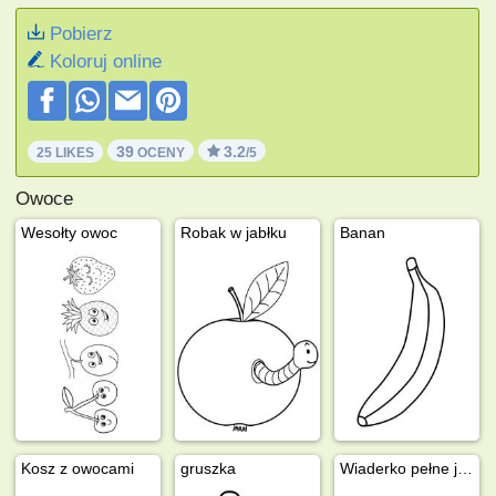
Pobierz
Koloruj online
39
3.2
25 LIKES
OCENY
/5
Owoce
Wesołty owoc
Robak w jabłku
Banan
Kosz z owocami
gruszka
Wiaderko pełne jabłek