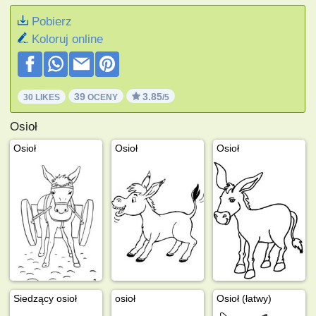
Pobierz
Koloruj online
39
3.85
30 LIKES
OCENY
/5
Osioł
Osioł
Osioł
Osioł
Siedzący osioł
osioł
Osioł (łatwy)