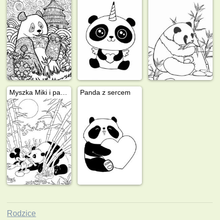
Myszka Miki i panda
Panda z sercem
Rodzice