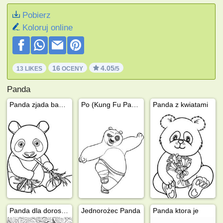
Pobierz
Koloruj online
16
4.05
13 LIKES
OCENY
/5
Panda
Panda zjada bambus
Po (Kung Fu Panda)
Panda z kwiatami
Panda dla dorosłych
Jednorożec Panda
Panda ktora je