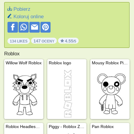
Pobierz
Koloruj online
147
4.55
134 LIKES
OCENY
/5
Roblox
Willow Wolf Roblox
Roblox logo
Mousy Roblox Piggy
Roblox Headless Horseman
Piggy - Roblox Zizzy
Pan Roblox