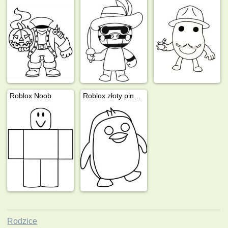
Roblox Noob
Roblox złoty pingwin
Rodzice