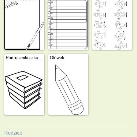
Podręczniki szkolne
Ołówek
Rodzice