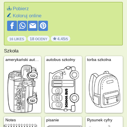
Pobierz
Koloruj online
18
4.45
16 LIKES
OCENY
/5
Szkoła
amerykański autobus szkolny
autobus szkolny
torba szkolna
Notes
pisanie
Rysunek cyfry