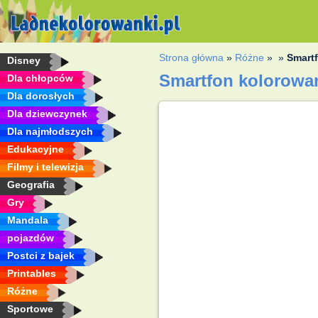
Strona główna
»
Różne
»
»
Smart
Disney
Smartfon kolorowa
Dla chłopców
Dla dorosłych
Dla dziewczynek
Dla najmłodszych
Edukacyjne
Filmy i telewizja
Geografia
Gry
Mandala
pojazdów
Postci z bajek
Printables
Różne
Sportowe