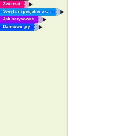
Zwierząt
Święta i specjalne okazje
Jak narysować
Darmowe gry