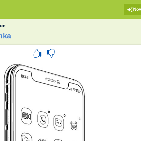
No
fon
nka