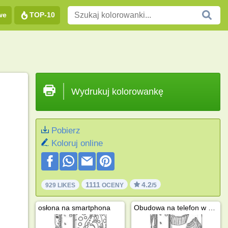
we
TOP-10
Wydrukuj kolorowankę
Pobierz
Koloruj online
1111
4.2
929 LIKES
OCENY
/5
osłona na smartphona
Obudowa na telefon w babeczki