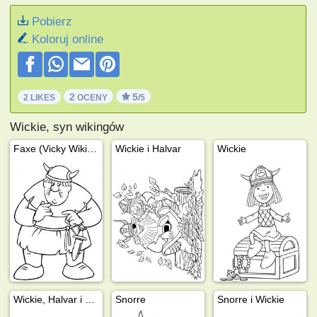
Pobierz
Koloruj online
2
5
2 LIKES
OCENY
/5
Wickie, syn wikingów
Faxe (Vicky Wiking)
Wickie i Halvar
Wickie
Wickie, Halvar i Ylva
Snorre
Snorre i Wickie