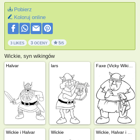
Pobierz
Koloruj online
3
5
3 LIKES
OCENY
/5
Wickie, syn wikingów
Halvar
lars
Faxe (Vicky Wiking)
Wickie i Halvar
Wickie
Wickie, Halvar i Ylva