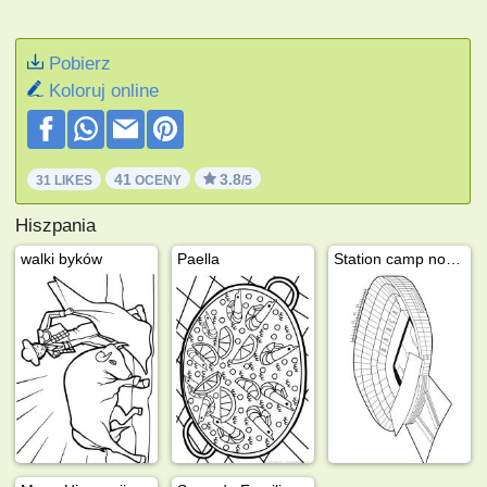
Pobierz
Koloruj online
41
3.8
31 LIKES
OCENY
/5
Hiszpania
walki byków
Paella
Station camp nou FC Barcelona