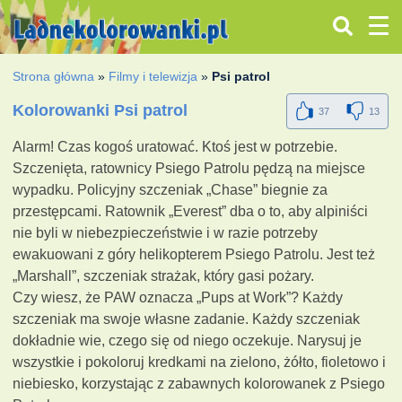
Strona główna
»
Filmy i telewizja
»
Psi patrol
Kolorowanki Psi patrol
37
13
Alarm! Czas kogoś uratować. Ktoś jest w potrzebie.
Szczenięta, ratownicy Psiego Patrolu pędzą na miejsce
wypadku. Policyjny szczeniak „Chase” biegnie za
przestępcami. Ratownik „Everest” dba o to, aby alpiniści
nie byli w niebezpieczeństwie i w razie potrzeby
ewakuowani z góry helikopterem Psiego Patrolu. Jest też
„Marshall”, szczeniak strażak, który gasi pożary.
Czy wiesz, że PAW oznacza „Pups at Work”? Każdy
szczeniak ma swoje własne zadanie. Każdy szczeniak
dokładnie wie, czego się od niego oczekuje. Narysuj je
wszystkie i pokoloruj kredkami na zielono, żółto, fioletowo i
niebiesko, korzystając z zabawnych kolorowanek z Psiego