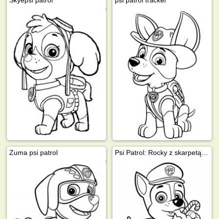
Skyepsi patrol
psi patrol tracker
Zuma psi patrol
Psi Patrol: Rocky z skarpetą świąteczną