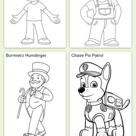
Burmistrz Humdinger
Chase Psi Patrol