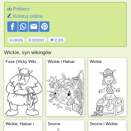
Pobierz
Koloruj online
9
2.2
4 LIKES
OCENY
/5
Wickie, syn wikingów
Faxe (Vicky Wiking)
Wickie i Halvar
Wickie
Wickie, Halvar i Ylva
Snorre
Snorre i Wickie